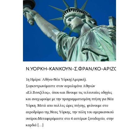
Ν.ΥΟΡΚΗ-KΑΝΚΟΥΝ-Σ.ΦΡΑΝ/ΚΟ-ΑΡΙΖΟΝΑ
1η Ημέρα: Αθήνα-Νέα Υόρκη(Αμερική).
Συγκεντρωνόμαστε στον αερολιμένα Αθηνών
«Ελ.Βενιζέλος», όπου και δίνουμε τις τελευταίες οδηγίες
και αναχωρούμε με την προγραμματισμένη πτήση για Νέα
Υόρκη. Μετά απο πολλες ώρες πτήσης, φτάνουμε στο
αεροδρόμιο της Νεας Υόρκης, την πόλη του αμερικανικού
ονείρου.Μεταφερόμαστε στο 4 αστέρων ξενοδοχείο, στην
καρδιά […]