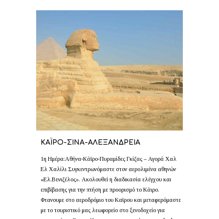
ΚΑΪΡΟ-ΣΙΝΑ-ΑΛΕΞΑΝΔΡΕΙΑ
1η Ημέρα:Αθήνα-Κάϊρο-Πυραμίδες Γκίζας – Αγορά Χαλ
Ελ Χαλίλι Συγκεντρωνόμαστε στον αερολιμένα αθηνών
«Ελ.Βενιζέλος». Ακολουθεί η διαδικασία ελέγχου και
επιβίβασης για την πτήση με προορισμό το Κάιρο.
Φτανουμε στο αεροδρόμιο του Καϊρου και μεταφερόμαστε
με το τουριστικό μας λεωφορείο στο ξενοδοχείο για