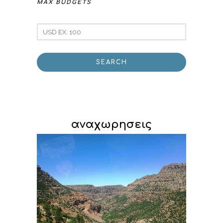
MAX BUDGETS
αναχωρησεις