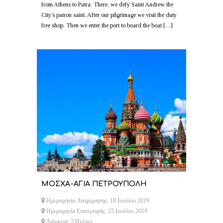
from Athens to Patra. There, we defy Saint Andrew the
City’s patron saint. After our pilgrimage we visit the duty
free shop. Then we enter the port to board the boat […]
ΜΟΣΧΑ-ΑΓΙΑ ΠΕΤΡΟΥΠΟΛΗ
Ημερομηνία Αναχώρησης: 18 Ιουλίου 2019
Ημερομηνία Επιστροφής: 25 Ιουλίου 2019
Διάρκεια: 7 Ημέρες