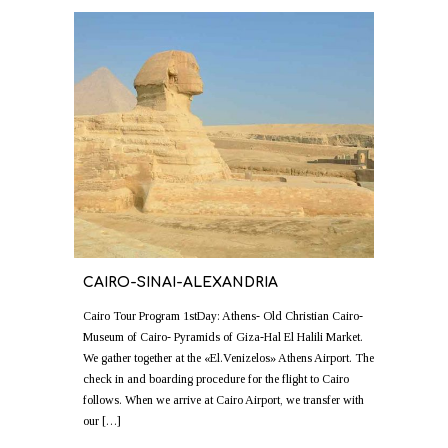
CAIRO-SINAI-ALEXANDRIA
Cairo Tour Program 1stDay: Athens- Old Christian Cairo-
Museum of Cairo- Pyramids of Giza-Hal El Halili Market.
We gather together at the «El.Venizelos» Athens Airport. The
check in and boarding procedure for the flight to Cairo
follows. When we arrive at Cairo Airport, we transfer with
our […]