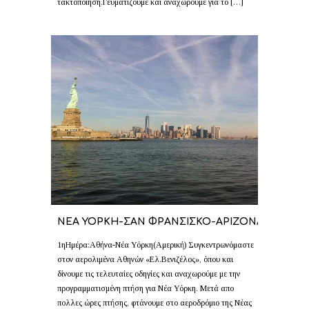
τακτοποίηση.Γευματίζουμε και αναχωρούμε για το […]
ΝΕΑ ΥΟΡΚΗ-ΣΑΝ ΦΡΑΝΣΙΣΚΟ-ΑΡΙΖΟΝΑ
1ηΗμέρα:Αθήνα-Νέα Υόρκη(Αμερική) Συγκεντρωνόμαστε
στον αερολιμένα Αθηνών «Ελ.Βενιζέλος», όπου και
δίνουμε τις τελευταίες οδηγίες και αναχωρούμε με την
προγραμματισμένη πτήση για Νέα Υόρκη. Μετά απο
πολλες ώρες πτήσης, φτάνουμε στο αεροδρόμιο της Νέας