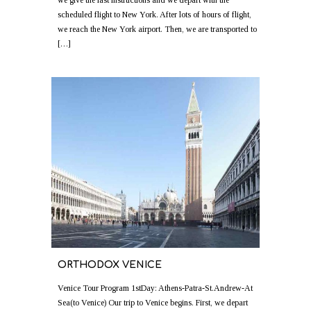
we give the last instructions and we depart with the
scheduled flight to New York. After lots of hours of flight,
we reach the New York airport. Then, we are transported to
[…]
ORTHODOX VENICE
Venice Tour Program 1stDay: Athens-Patra-St.Andrew-At
Sea(to Venice) Our trip to Venice begins. First, we depart