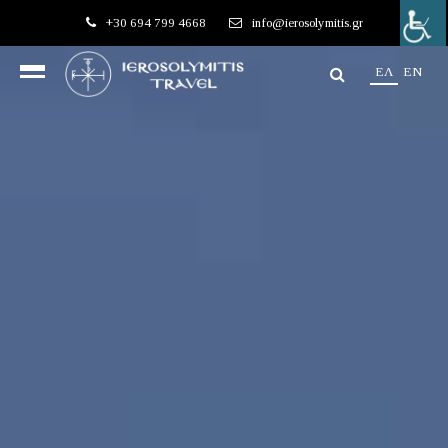
+30 694 799 4668
info@ierosolymitis.gr
EΛ
EN