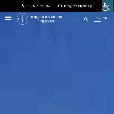
+30 694 799 4668
info@ierosolymitis.gr
EΛ
EN