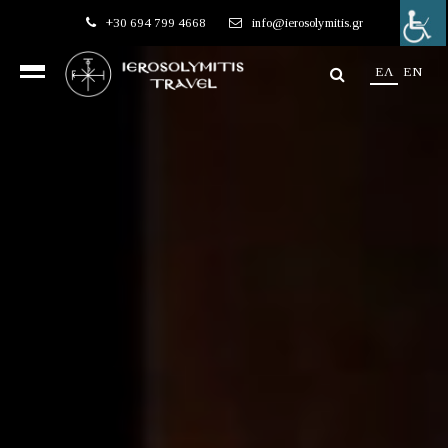
+30 694 799 4668
info@ierosolymitis.gr
EΛ
EN