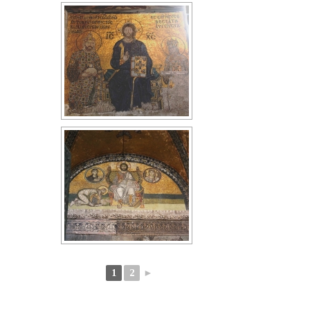
1
2
►