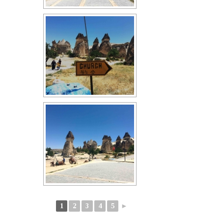
1
2
3
4
5
►